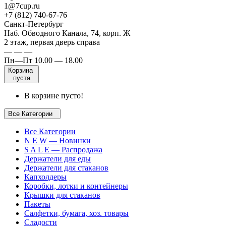
1@7cup.ru
+7 (812) 740-67-76
Санкт-Петербург
Наб. Обводного Канала, 74, корп. Ж
2 этаж, первая дверь справа
— — —
Пн—Пт 10.00 — 18.00
Корзина
пуста
В корзине пусто!
Все Категории
Все Категории
N E W — Новинки
S A L E — Распродажа
Держатели для еды
Держатели для стаканов
Капхолдеры
Коробки, лотки и контейнеры
Крышки для стаканов
Пакеты
Салфетки, бумага, хоз. товары
Сладости