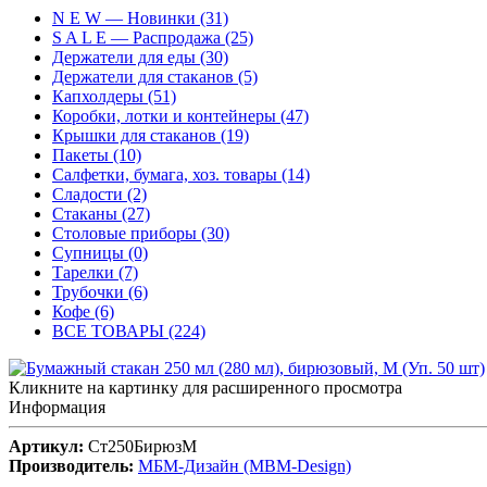
N E W — Новинки (31)
S A L E — Распродажа (25)
Держатели для еды (30)
Держатели для стаканов (5)
Капхолдеры (51)
Коробки, лотки и контейнеры (47)
Крышки для стаканов (19)
Пакеты (10)
Салфетки, бумага, хоз. товары (14)
Сладости (2)
Стаканы (27)
Столовые приборы (30)
Супницы (0)
Тарелки (7)
Трубочки (6)
Кофе (6)
ВСЕ ТОВАРЫ (224)
Кликните на картинку для расширенного просмотра
Информация
Артикул:
Ст250БирюзМ
Производитель:
МБМ-Дизайн (MBM-Design)