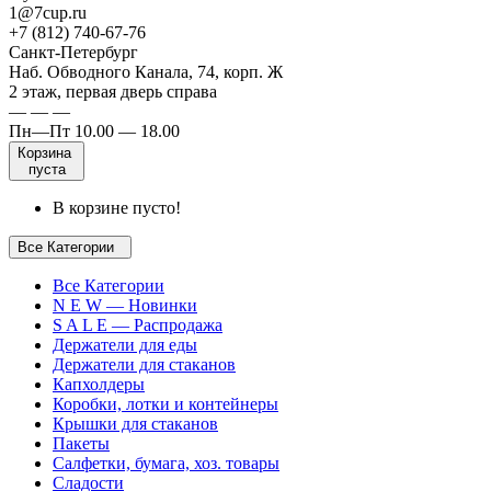
1@7cup.ru
+7 (812) 740-67-76
Санкт-Петербург
Наб. Обводного Канала, 74, корп. Ж
2 этаж, первая дверь справа
— — —
Пн—Пт 10.00 — 18.00
Корзина
пуста
В корзине пусто!
Все Категории
Все Категории
N E W — Новинки
S A L E — Распродажа
Держатели для еды
Держатели для стаканов
Капхолдеры
Коробки, лотки и контейнеры
Крышки для стаканов
Пакеты
Салфетки, бумага, хоз. товары
Сладости