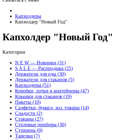
Капхолдеры
Капхолдер "Новый Год"
Капхолдер "Новый Год"
Категории
N E W — Новинки (31)
S A L E — Распродажа (25)
Держатели для еды (30)
Держатели для стаканов (5)
Капхолдеры (51)
Коробки, лотки и контейнеры (47)
Крышки для стаканов (19)
Пакеты (10)
Салфетки, бумага, хоз. товары (14)
Сладости (2)
Стаканы (27)
Столовые приборы (30)
Супницы (0)
Тарелки (7)