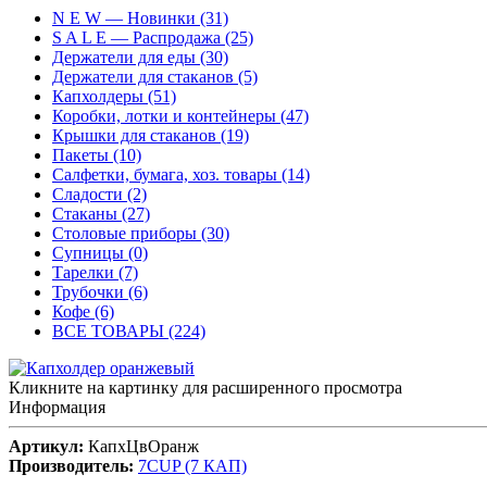
N E W — Новинки (31)
S A L E — Распродажа (25)
Держатели для еды (30)
Держатели для стаканов (5)
Капхолдеры (51)
Коробки, лотки и контейнеры (47)
Крышки для стаканов (19)
Пакеты (10)
Салфетки, бумага, хоз. товары (14)
Сладости (2)
Стаканы (27)
Столовые приборы (30)
Супницы (0)
Тарелки (7)
Трубочки (6)
Кофе (6)
ВСЕ ТОВАРЫ (224)
Кликните на картинку для расширенного просмотра
Информация
Артикул:
КапхЦвОранж
Производитель:
7CUP (7 КАП)