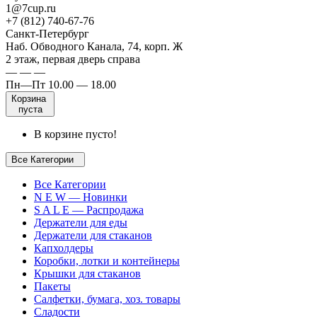
1@7cup.ru
+7 (812) 740-67-76
Санкт-Петербург
Наб. Обводного Канала, 74, корп. Ж
2 этаж, первая дверь справа
— — —
Пн—Пт 10.00 — 18.00
Корзина
пуста
В корзине пусто!
Все Категории
Все Категории
N E W — Новинки
S A L E — Распродажа
Держатели для еды
Держатели для стаканов
Капхолдеры
Коробки, лотки и контейнеры
Крышки для стаканов
Пакеты
Салфетки, бумага, хоз. товары
Сладости