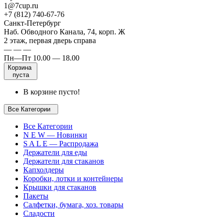
1@7cup.ru
+7 (812) 740-67-76
Санкт-Петербург
Наб. Обводного Канала, 74, корп. Ж
2 этаж, первая дверь справа
— — —
Пн—Пт 10.00 — 18.00
Корзина
пуста
В корзине пусто!
Все Категории
Все Категории
N E W — Новинки
S A L E — Распродажа
Держатели для еды
Держатели для стаканов
Капхолдеры
Коробки, лотки и контейнеры
Крышки для стаканов
Пакеты
Салфетки, бумага, хоз. товары
Сладости