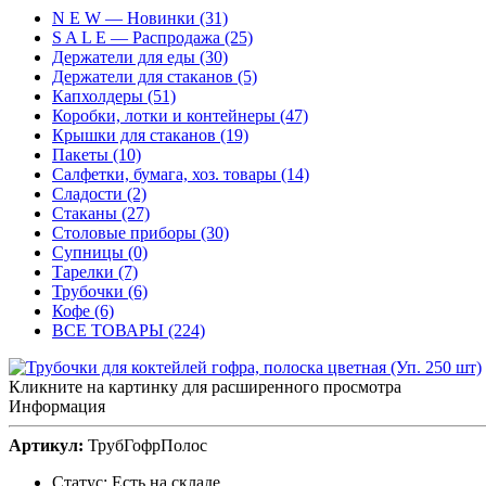
N E W — Новинки (31)
S A L E — Распродажа (25)
Держатели для еды (30)
Держатели для стаканов (5)
Капхолдеры (51)
Коробки, лотки и контейнеры (47)
Крышки для стаканов (19)
Пакеты (10)
Салфетки, бумага, хоз. товары (14)
Сладости (2)
Стаканы (27)
Столовые приборы (30)
Супницы (0)
Тарелки (7)
Трубочки (6)
Кофе (6)
ВСЕ ТОВАРЫ (224)
Кликните на картинку для расширенного просмотра
Информация
Артикул:
ТрубГофрПолос
Статус:
Есть на складе